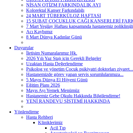
NİSAN OTİZM FARKINDALIK AYI
Kolorektal Kanser Farkındalığı
24 MART TÜBERKÜLOZ HAFTASI
15 ŞUBAT ÇOCUKLUK ÇAĞI KANSERLERİ FARKI
7 Mart Yeşilay Haftası kapsamında hastanemiz polikliniği
Acı Kaybımız
8 Mart Dünya Kadınlar Günü
Duyurular
İletişim Numaralarımız Hk.
2026 Yılı Yaz Stajı için Gerekli Belgeler
Uzaktan Hasta Değerlendirme
Psikolog ve yönetim Çocuk psikiyatri doktorları ziyaret...
Hastanemizde görev yapan servis sorumlularımıza...
5 Mayıs Dünya El Hijyeni Günü
Eğitim Planı 2026
Mayıs Ayı Yemek Menümüz
Hastanemiz Gebe Okulu Hakkında Bilgilendirme!
YENİ RANDEVU SİSTEMİ HAKKINDA
Yönlendirme
Hasta Rehberi
Kliniklerimiz
Acil Tıp