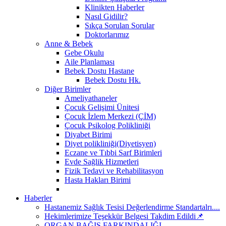
Klinikten Haberler
Nasıl Gidilir?
Sıkça Sorulan Sorular
Doktorlarımız
Anne & Bebek
Gebe Okulu
Aile Planlaması
Bebek Dostu Hastane
Bebek Dostu Hk.
Diğer Birimler
Ameliyathaneler
Çocuk Gelişimi Ünitesi
Çocuk İzlem Merkezi (ÇİM)
Çocuk Psikolog Polikliniği
Diyabet Birimi
Diyet polikliniği(Diyetisyen)
Eczane ve Tıbbi Sarf Birimleri
Evde Sağlik Hizmetleri
Fizik Tedavi ve Rehabilitasyon
Hasta Hakları Birimi
Haberler
Hastanemiz Sağlık Tesisi Değerlendirme Standartalrı....
Hekimlerimize Teşekkür Belgesi Takdim Edildi📌
ORGAN BAĞIŞ FARKINDALIĞI