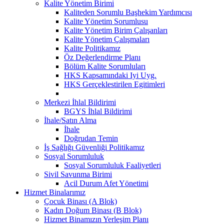
Kalite Yönetim Birimi
Kaliteden Sorumlu Başhekim Yardımcısı
Kalite Yönetim Sorumlusu
Kalite Yönetim Birim Çalışanları
Kalite Yönetim Çalışmaları
Kalite Politikamız
Öz Değerlendirme Planı
Bölüm Kalite Sorumluları
HKS Kapsamındaki Iyi Uyg.
HKS Gerçeklestirilen Egitimleri
Merkezi İhlal Bildirimi
BGYS İhlal Bildirimi
İhale/Satın Alma
İhale
Doğrudan Temin
İş Sağlığı Güvenliği Politikamız
Sosyal Sorumluluk
Sosyal Sorumluluk Faaliyetleri
Sivil Savunma Birimi
Acil Durum Afet Yönetimi
Hizmet Binalarımız
Çocuk Binası (A Blok)
Kadın Doğum Binası (B Blok)
Hizmet Binamızın Yerleşim Planı