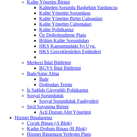
Kalite Yönetim Birimi
Kaliteden Sorumlu Başhekim Yardımcısı
Kalite Yönetim Sorumlusu
Kalite Yönetim Birim Çalışanları
Kalite Yönetim Çalışmaları
Kalite Politikamız
Öz Değerlendirme Planı
Bölüm Kalite Sorumluları
HKS Kapsamındaki Iyi Uyg.
HKS Gerçeklestirilen Egitimleri
Merkezi İhlal Bildirimi
BGYS İhlal Bildirimi
İhale/Satın Alma
İhale
Doğrudan Temin
İş Sağlığı Güvenliği Politikamız
Sosyal Sorumluluk
Sosyal Sorumluluk Faaliyetleri
Sivil Savunma Birimi
Acil Durum Afet Yönetimi
Hizmet Binalarımız
Çocuk Binası (A Blok)
Kadın Doğum Binası (B Blok)
Hizmet Binamızın Yerleşim Planı