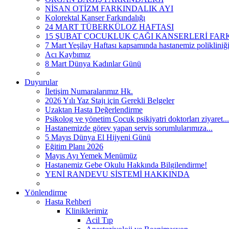
NİSAN OTİZM FARKINDALIK AYI
Kolorektal Kanser Farkındalığı
24 MART TÜBERKÜLOZ HAFTASI
15 ŞUBAT ÇOCUKLUK ÇAĞI KANSERLERİ FARKI
7 Mart Yeşilay Haftası kapsamında hastanemiz polikliniği
Acı Kaybımız
8 Mart Dünya Kadınlar Günü
Duyurular
İletişim Numaralarımız Hk.
2026 Yılı Yaz Stajı için Gerekli Belgeler
Uzaktan Hasta Değerlendirme
Psikolog ve yönetim Çocuk psikiyatri doktorları ziyaret...
Hastanemizde görev yapan servis sorumlularımıza...
5 Mayıs Dünya El Hijyeni Günü
Eğitim Planı 2026
Mayıs Ayı Yemek Menümüz
Hastanemiz Gebe Okulu Hakkında Bilgilendirme!
YENİ RANDEVU SİSTEMİ HAKKINDA
Yönlendirme
Hasta Rehberi
Kliniklerimiz
Acil Tıp