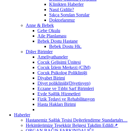
Klinikten Haberler
Nasıl Gidilir?
Sıkça Sorulan Sorular
Doktorlarımız
Anne & Bebek
Gebe Okulu
Aile Planlaması
Bebek Dostu Hastane
Bebek Dostu Hk.
Diğer Birimler
Ameliyathaneler
Çocuk Gelişimi Ünitesi
Çocuk İzlem Merkezi (ÇİM)
Çocuk Psikolog Polikliniği
Diyabet Birimi
Diyet polikliniği(Diyetisyen)
Eczane ve Tıbbi Sarf Birimleri
Evde Sağlik Hizmetleri
Fizik Tedavi ve Rehabilitasyon
Hasta Hakları Birimi
Haberler
Hastanemiz Sağlık Tesisi Değerlendirme Standartalrı....
Hekimlerimize Teşekkür Belgesi Takdim Edildi📌
ORGAN BAĞIŞ FARKINDALIĞI