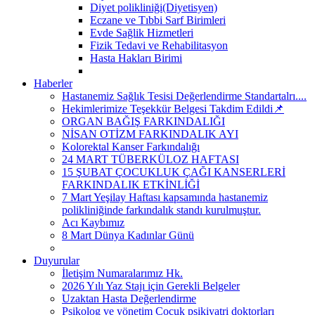
Diyet polikliniği(Diyetisyen)
Eczane ve Tıbbi Sarf Birimleri
Evde Sağlik Hizmetleri
Fizik Tedavi ve Rehabilitasyon
Hasta Hakları Birimi
Haberler
Hastanemiz Sağlık Tesisi Değerlendirme Standartalrı....
Hekimlerimize Teşekkür Belgesi Takdim Edildi📌
ORGAN BAĞIŞ FARKINDALIĞI
NİSAN OTİZM FARKINDALIK AYI
Kolorektal Kanser Farkındalığı
24 MART TÜBERKÜLOZ HAFTASI
15 ŞUBAT ÇOCUKLUK ÇAĞI KANSERLERİ
FARKINDALIK ETKİNLİĞİ
7 Mart Yeşilay Haftası kapsamında hastanemiz
polikliniğinde farkındalık standı kurulmuştur.
Acı Kaybımız
8 Mart Dünya Kadınlar Günü
Duyurular
İletişim Numaralarımız Hk.
2026 Yılı Yaz Stajı için Gerekli Belgeler
Uzaktan Hasta Değerlendirme
Psikolog ve yönetim Çocuk psikiyatri doktorları