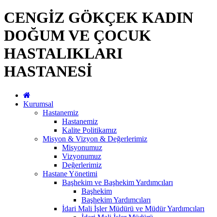
CENGİZ GÖKÇEK KADIN
DOĞUM VE ÇOCUK
HASTALIKLARI
HASTANESİ
Kurumsal
Hastanemiz
Hastanemiz
Kalite Politikamız
Misyon & Vizyon & Değerlerimiz
Misyonumuz
Vizyonumuz
Değerlerimiz
Hastane Yönetimi
Başhekim ve Başhekim Yardımcıları
Başhekim
Başhekim Yardımcıları
İdari Mali İşler Müdürü ve Müdür Yardımcıları