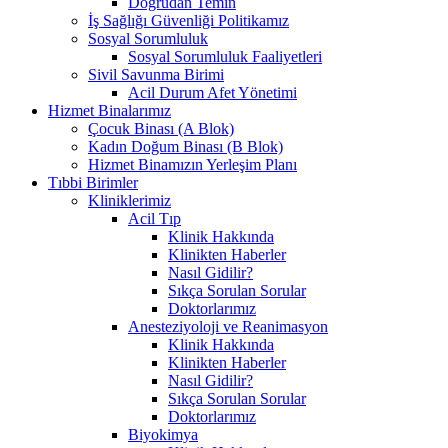
Doğrudan Temin
İş Sağlığı Güvenliği Politikamız
Sosyal Sorumluluk
Sosyal Sorumluluk Faaliyetleri
Sivil Savunma Birimi
Acil Durum Afet Yönetimi
Hizmet Binalarımız
Çocuk Binası (A Blok)
Kadın Doğum Binası (B Blok)
Hizmet Binamızın Yerleşim Planı
Tıbbi Birimler
Kliniklerimiz
Acil Tıp
Klinik Hakkında
Klinikten Haberler
Nasıl Gidilir?
Sıkça Sorulan Sorular
Doktorlarımız
Anesteziyoloji ve Reanimasyon
Klinik Hakkında
Klinikten Haberler
Nasıl Gidilir?
Sıkça Sorulan Sorular
Doktorlarımız
Biyokimya