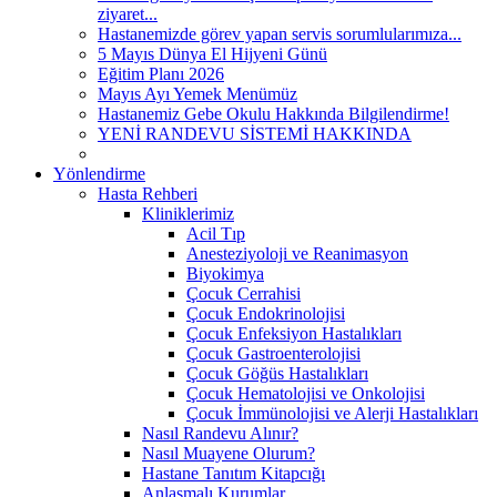
ziyaret...
Hastanemizde görev yapan servis sorumlularımıza...
5 Mayıs Dünya El Hijyeni Günü
Eğitim Planı 2026
Mayıs Ayı Yemek Menümüz
Hastanemiz Gebe Okulu Hakkında Bilgilendirme!
YENİ RANDEVU SİSTEMİ HAKKINDA
Yönlendirme
Hasta Rehberi
Kliniklerimiz
Acil Tıp
Anesteziyoloji ve Reanimasyon
Biyokimya
Çocuk Cerrahisi
Çocuk Endokrinolojisi
Çocuk Enfeksiyon Hastalıkları
Çocuk Gastroenterolojisi
Çocuk Göğüs Hastalıkları
Çocuk Hematolojisi ve Onkolojisi
Çocuk İmmünolojisi ve Alerji Hastalıkları
Nasıl Randevu Alınır?
Nasıl Muayene Olurum?
Hastane Tanıtım Kitapcığı
Anlaşmalı Kurumlar