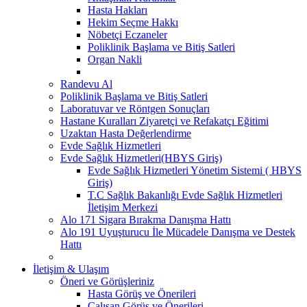
Hasta Hakları
Hekim Seçme Hakkı
Nöbetçi Eczaneler
Poliklinik Başlama ve Bitiş Satleri
Organ Nakli
Randevu Al
Poliklinik Başlama ve Bitiş Satleri
Laboratuvar ve Röntgen Sonuçları
Hastane Kuralları Ziyaretçi ve Refakatçı Eğitimi
Uzaktan Hasta Değerlendirme
Evde Sağlık Hizmetleri
Evde Sağlık Hizmetleri(HBYS Giriş)
Evde Sağlık Hizmetleri Yönetim Sistemi ( HBYS
Giriş)
T.C Sağlık Bakanlığı Evde Sağlık Hizmetleri
İletişim Merkezi
Alo 171 Sigara Bırakma Danışma Hattı
Alo 191 Uyuşturucu İle Mücadele Danışma ve Destek
Hattı
İletişim & Ulaşım
Öneri ve Görüşleriniz
Hasta Görüş ve Önerileri
Çalışan Görüş ve Önerileri