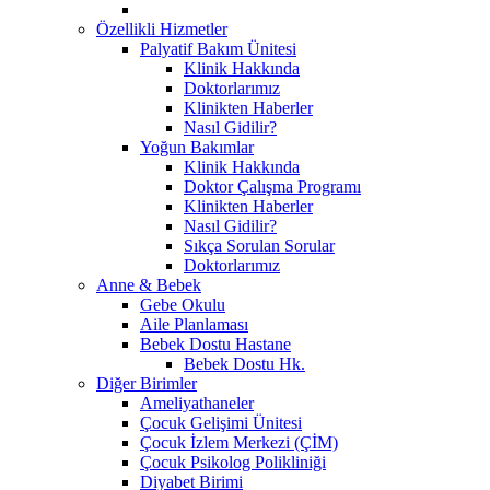
Özellikli Hizmetler
Palyatif Bakım Ünitesi
Klinik Hakkında
Doktorlarımız
Klinikten Haberler
Nasıl Gidilir?
Yoğun Bakımlar
Klinik Hakkında
Doktor Çalışma Programı
Klinikten Haberler
Nasıl Gidilir?
Sıkça Sorulan Sorular
Doktorlarımız
Anne & Bebek
Gebe Okulu
Aile Planlaması
Bebek Dostu Hastane
Bebek Dostu Hk.
Diğer Birimler
Ameliyathaneler
Çocuk Gelişimi Ünitesi
Çocuk İzlem Merkezi (ÇİM)
Çocuk Psikolog Polikliniği
Diyabet Birimi