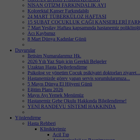
NİSAN OTİZM FARKINDALIK AYI
Kolorektal Kanser Farkındalığı
24 MART TÜBERKÜLOZ HAFTASI
15 ŞUBAT ÇOCUKLUK ÇAĞI KANSERLERİ FARKI
7 Mart Yeşilay Haftası kapsamında hastanemiz polikliniği
Acı Kaybımız
8 Mart Dünya Kadınlar Günü
Duyurular
İletişim Numaralarımız Hk.
2026 Yılı Yaz Stajı için Gerekli Belgeler
Uzaktan Hasta Değerlendirme
Psikolog ve yönetim Çocuk psikiyatri doktorları ziyaret...
Hastanemizde görev yapan servis sorumlularımıza...
5 Mayıs Dünya El Hijyeni Günü
Eğitim Planı 2026
Mayıs Ayı Yemek Menümüz
Hastanemiz Gebe Okulu Hakkında Bilgilendirme!
YENİ RANDEVU SİSTEMİ HAKKINDA
Yönlendirme
Hasta Rehberi
Kliniklerimiz
Acil Tıp