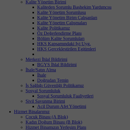
Kalite Yönetim Birimi
Kaliteden Sorumlu Başhekim Yardımcısı
Kalite Yönetim Sorumlusu
Kalite Yönetim Birim Çalışanları
Kalite Yönetim Çalışmaları
Kalite Politikamız
Öz Değerlendirme Planı
Bölüm Kalite Sorumluları
HKS Kapsamındaki Iyi Uyg.
HKS Gerçeklestirilen Egitimleri
Merkezi İhlal Bildirimi
BGYS İhlal Bildirimi
İhale/Satın Alma
İhale
Doğrudan Temin
İş Sağlığı Güvenliği Politikamız
Sosyal Sorumluluk
Sosyal Sorumluluk Faaliyetleri
Sivil Savunma Birimi
Acil Durum Afet Yönetimi
Hizmet Binalarımız
Çocuk Binası (A Blok)
Kadın Doğum Binası (B Blok)
Hizmet Binamızın Yerleşim Planı