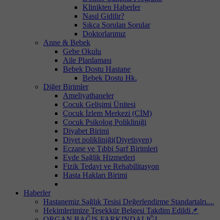
Klinikten Haberler
Nasıl Gidilir?
Sıkça Sorulan Sorular
Doktorlarımız
Anne & Bebek
Gebe Okulu
Aile Planlaması
Bebek Dostu Hastane
Bebek Dostu Hk.
Diğer Birimler
Ameliyathaneler
Çocuk Gelişimi Ünitesi
Çocuk İzlem Merkezi (ÇİM)
Çocuk Psikolog Polikliniği
Diyabet Birimi
Diyet polikliniği(Diyetisyen)
Eczane ve Tıbbi Sarf Birimleri
Evde Sağlik Hizmetleri
Fizik Tedavi ve Rehabilitasyon
Hasta Hakları Birimi
Haberler
Hastanemiz Sağlık Tesisi Değerlendirme Standartalrı....
Hekimlerimize Teşekkür Belgesi Takdim Edildi📌
ORGAN BAĞIŞ FARKINDALIĞI